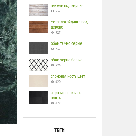
панели под кирпич
337
металлосайдинга под
дерево
327
обои темно серые
237
обои черно белые
326
слоновая кость цвет
620
черная напольная
плитка
478
ТЕГИ