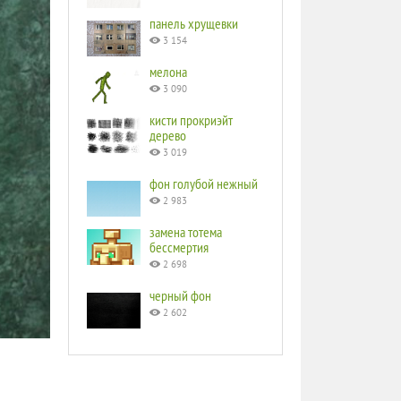
панель хрущевки
3 154
мелона
3 090
кисти прокриэйт
дерево
3 019
фон голубой нежный
2 983
замена тотема
бессмертия
2 698
черный фон
2 602