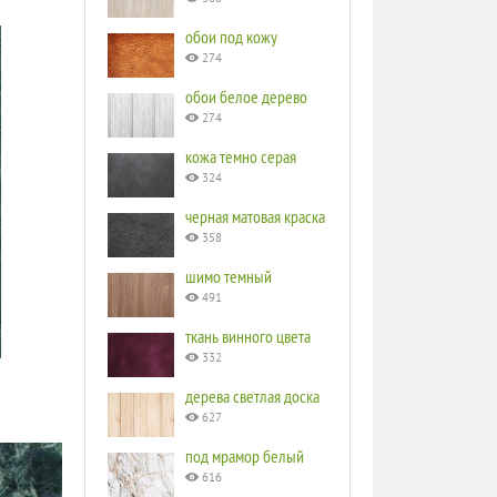
обои под кожу
274
обои белое дерево
274
кожа темно серая
324
черная матовая краска
358
шимо темный
491
ткань винного цвета
332
дерева светлая доска
627
под мрамор белый
616