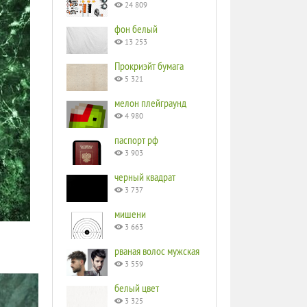
24 809
фон белый
13 253
Прокриэйт бумага
5 321
мелон плейграунд
4 980
паспорт рф
3 903
черный квадрат
3 737
мишени
3 663
рваная волос мужская
3 559
белый цвет
3 325