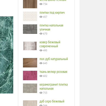
734
плитки под кирпич
457
плитка напольная
уличная
670
ковер бежевый
современный
495
пол дуб натуральный
643
ткань велюр розовая
602
керамогранит плитка
напольная
753
дуб серо бежевый
566