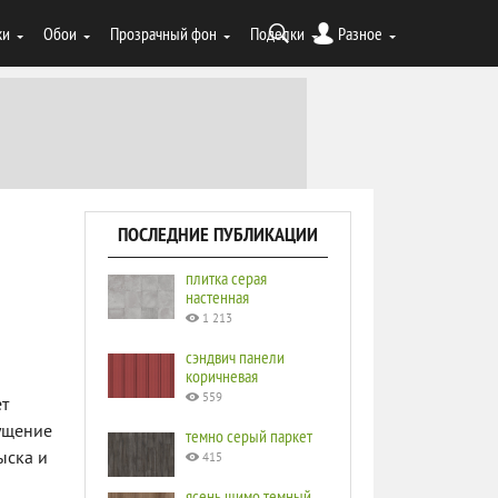
ки
Обои
Прозрачный фон
Поделки
Разное
ПОСЛЕДНИЕ ПУБЛИКАЦИИ
плитка серая
настенная
1 213
сэндвич панели
коричневая
559
ет
ущение
темно серый паркет
ыска и
415
ясень шимо темный