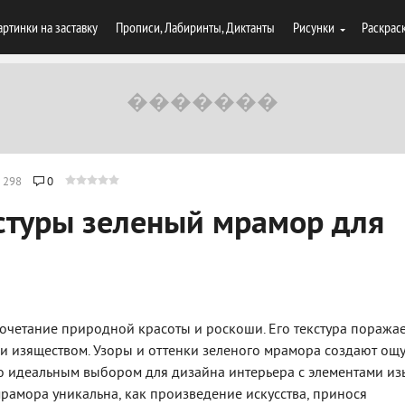
артинки на заставку
Прописи, Лабиринты, Диктанты
Рисунки
Раскрас
298
0
стуры зеленый мрамор для
очетание природной красоты и роскоши. Его текстура поража
и изяществом. Узоры и оттенки зеленого мрамора создают ощ
го идеальным выбором для дизайна интерьера с элементами из
рамора уникальна, как произведение искусства, принося