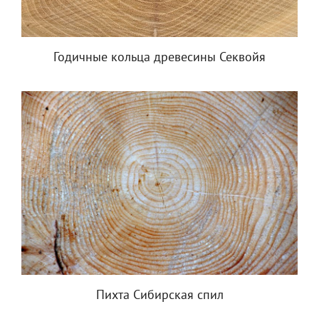
Годичные кольца древесины Секвойя
Пихта Сибирская спил