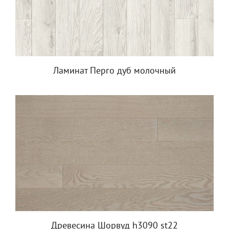
Ламинат Перго дуб молочный
Древесина Шорвуд h3090 st22