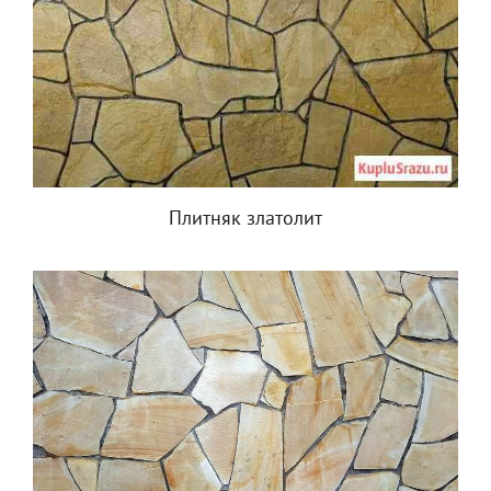
Плитняк златолит