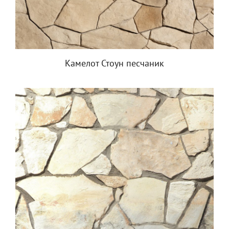
Камелот Стоун песчаник