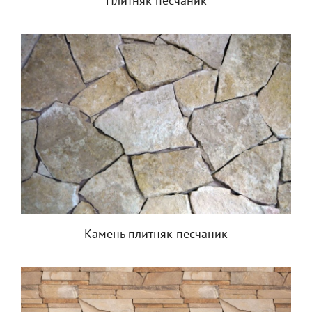
Плитняк песчаник
Камень плитняк песчаник