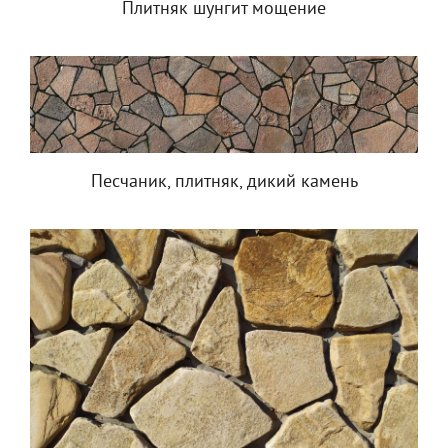
Плитняк шунгит мощение
Песчаник, плитняк, дикий камень