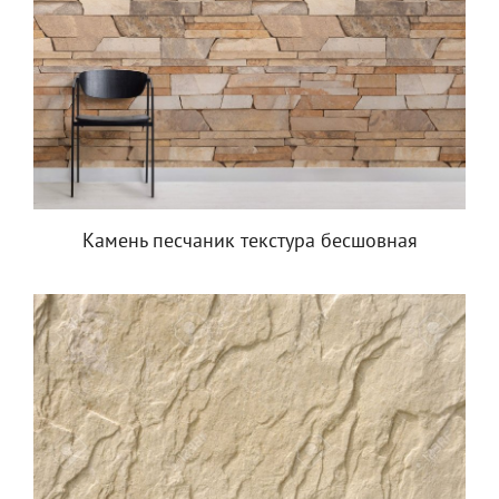
Камень песчаник текстура бесшовная