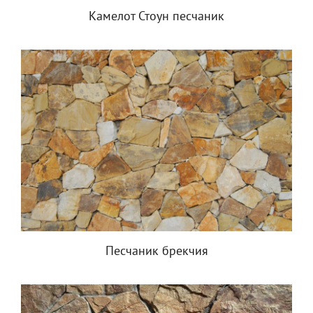
Камелот Стоун песчаник
Песчаник брекчия