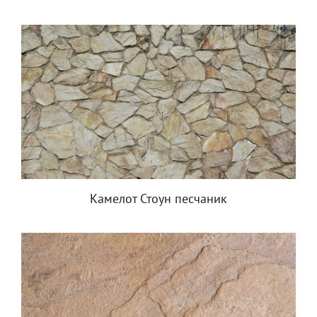
Камелот Стоун песчаник