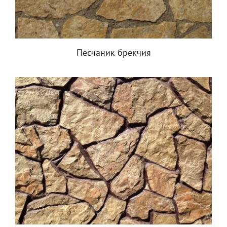
Песчаник брекчия