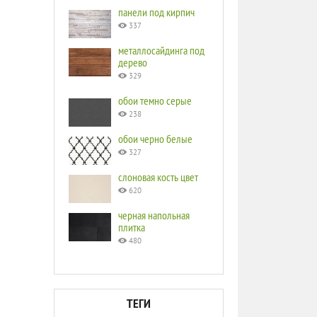
панели под кирпич
337
металлосайдинга под
дерево
329
обои темно серые
238
обои черно белые
327
слоновая кость цвет
620
черная напольная
плитка
480
ТЕГИ