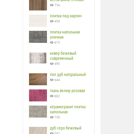
734
плитки под кирпич
459
плитка напольная
уличная
673
ковер бежевый
современный
495
пол дуб натуральный
644
ткань велюр розовая
602
керамогранит плитка
напольная
758
дуб серо бежевый
567