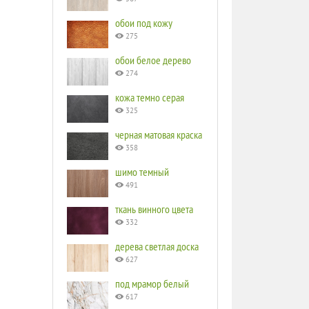
обои под кожу
275
обои белое дерево
274
кожа темно серая
325
черная матовая краска
358
шимо темный
491
ткань винного цвета
332
дерева светлая доска
627
под мрамор белый
617