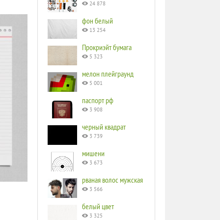
24 878
фон белый
13 254
Прокриэйт бумага
5 323
мелон плейграунд
5 001
паспорт рф
3 908
черный квадрат
3 739
мишени
3 673
рваная волос мужская
3 566
белый цвет
3 325