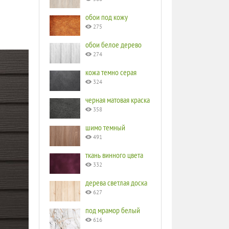
обои под кожу
275
обои белое дерево
274
кожа темно серая
324
черная матовая краска
358
шимо темный
491
ткань винного цвета
332
дерева светлая доска
627
под мрамор белый
616