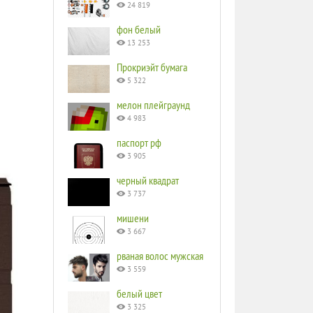
24 819
фон белый
13 253
Прокриэйт бумага
5 322
мелон плейграунд
4 983
паспорт рф
3 905
черный квадрат
3 737
мишени
3 667
рваная волос мужская
3 559
белый цвет
3 325