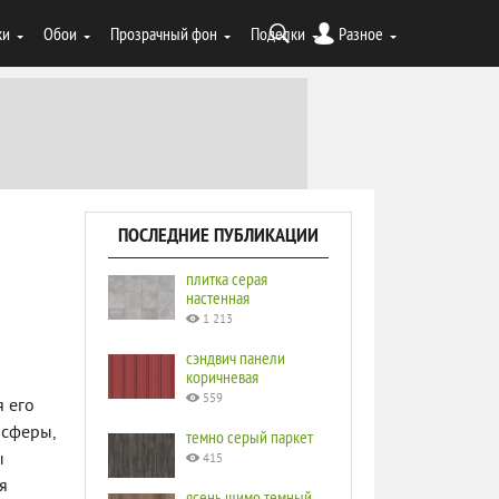
ки
Обои
Прозрачный фон
Поделки
Разное
ПОСЛЕДНИЕ ПУБЛИКАЦИИ
плитка серая
настенная
1 213
сэндвич панели
коричневая
559
 его
осферы,
темно серый паркет
ы
415
я
ясень шимо темный