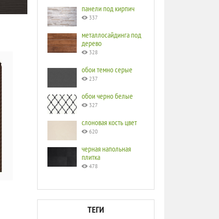
панели под кирпич
337
металлосайдинга под
дерево
328
обои темно серые
237
обои черно белые
327
слоновая кость цвет
620
черная напольная
плитка
478
ТЕГИ