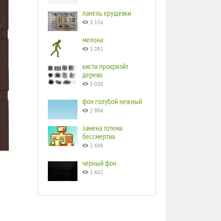
панель хрущевки
3 154
мелона
3 092
кисти прокриэйт
дерево
3 020
фон голубой нежный
2 984
замена тотема
бессмертия
2 698
черный фон
2 602