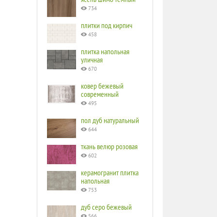
734
плитки под кирпич
458
плитка напольная
уличная
670
ковер бежевый
современный
495
пол дуб натуральный
644
ткань велюр розовая
602
керамогранит плитка
напольная
753
дуб серо бежевый
566