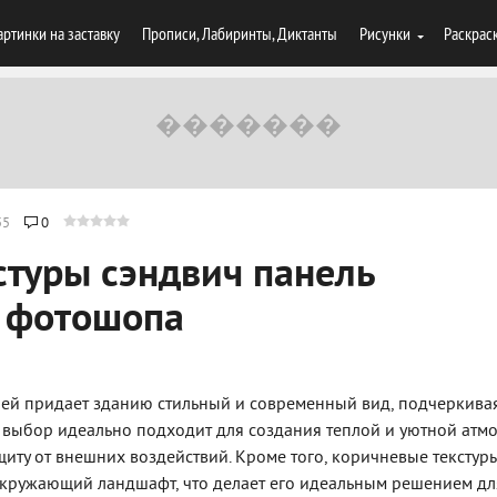
артинки на заставку
Прописи, Лабиринты, Диктанты
Рисунки
Раскрас
55
0
стуры сэндвич панель
я фотошопа
лей придает зданию стильный и современный вид, подчеркивая
от выбор идеально подходит для создания теплой и уютной атм
иту от внешних воздействий. Кроме того, коричневые текстур
 окружающий ландшафт, что делает его идеальным решением дл