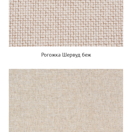
Рогожка Шервуд беж