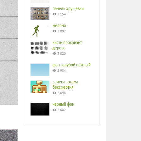
панель хрущевки
3 154
мелона
3 092
кисти прокриэйт
дерево
3 020
фон голубой нежный
2 984
замена тотема
бессмертия
2 698
черный фон
2 602