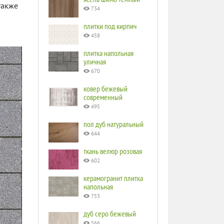
также
734
плитки под кирпич
458
плитка напольная
уличная
670
ковер бежевый
современный
495
пол дуб натуральный
644
ткань велюр розовая
602
керамогранит плитка
напольная
753
дуб серо бежевый
566