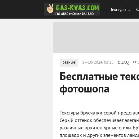
Текстуры
К
разные
17-10-2024, 03:15
ZAQ
Бесплатные тек
фотошопа
Текстуры брусчатки серой представ
Серый оттенок обеспечивает элега
различные архитектурные стили. Бр
площадок и других элементов лан