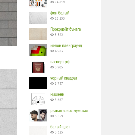
24 819
фон белый
13 253
Прокриэйт бумага
5 322
мелон плейграунд
4 983
паспорт рф
3 905
черный квадрат
3 737
мишени
3 667
рваная волос мужская
3 559
белый цвет
3 325