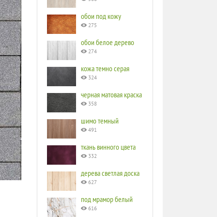
обои под кожу
275
обои белое дерево
274
кожа темно серая
324
черная матовая краска
358
шимо темный
491
ткань винного цвета
332
дерева светлая доска
627
под мрамор белый
616