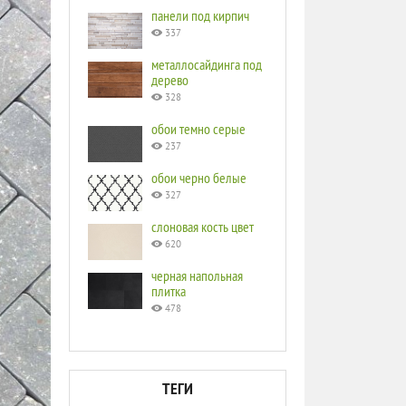
панели под кирпич
337
металлосайдинга под
дерево
328
обои темно серые
237
обои черно белые
327
слоновая кость цвет
620
черная напольная
плитка
478
ТЕГИ