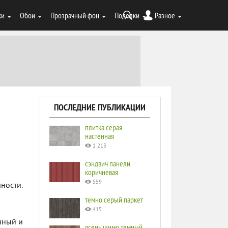
ки
Обои
Прозрачный фон
Поделки
Разное
ПОСЛЕДНИЕ ПУБЛИКАЦИИ
плитка серая
настенная
1 213
сэндвич панели
коричневая
559
ности.
темно серый паркет
415
нный и
ясень шимо темный