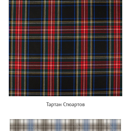
Тартан Стюартов