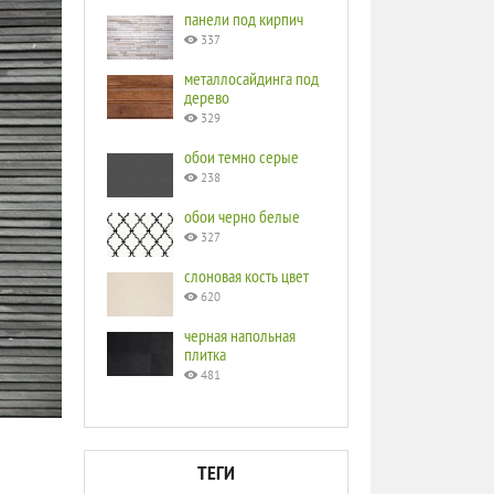
панели под кирпич
337
металлосайдинга под
дерево
329
обои темно серые
238
обои черно белые
327
слоновая кость цвет
620
черная напольная
плитка
481
ТЕГИ