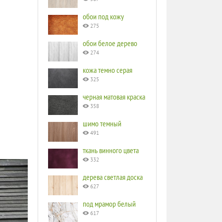
обои под кожу
275
обои белое дерево
274
кожа темно серая
325
черная матовая краска
358
шимо темный
491
ткань винного цвета
332
дерева светлая доска
627
под мрамор белый
617