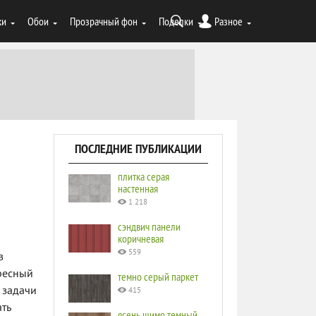
ки
Обои
Прозрачный фон
Поделки
Разное
ПОСЛЕДНИЕ ПУБЛИКАЦИИ
плитка серая
настенная
1 218
сэндвич панели
коричневая
559
в
ресный
темно серый паркет
 задачи
415
ть
ясень шимо темный