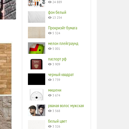
24 889
фон белый
13 254
Прокриэйт бумага
5 324
мелон плейграунд
5 001
паспорт рф
3 909
черный квадрат
3 739
мишени
3 674
рваная волос мужская
3 568
белый цвет
3 326