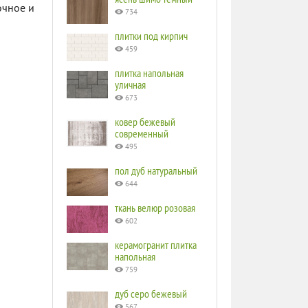
очное и
734
плитки под кирпич
459
плитка напольная
уличная
673
ковер бежевый
современный
495
пол дуб натуральный
644
ткань велюр розовая
602
керамогранит плитка
напольная
759
дуб серо бежевый
567