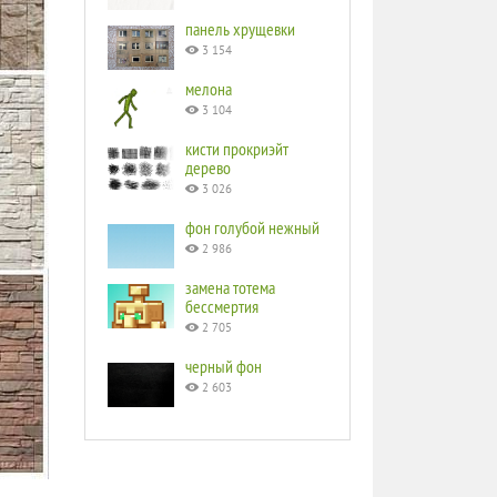
панель хрущевки
3 154
мелона
3 104
кисти прокриэйт
дерево
3 026
фон голубой нежный
2 986
замена тотема
бессмертия
2 705
черный фон
2 603