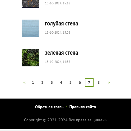
15-10-2024, 15:18
66
0
голубая стена
15-10-2024, 15:08
54
0
зеленая стена
15-10-2024, 14:58
47
0
<
1
2
3
4
5
6
7
8
>
Обратная связь
Правила сайта
Copyright © 2021-2024 Все права защищены