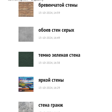
бревенчатой стены
15-10-2024, 14:59
355
0
обоев стен серых
15-10-2024, 16:49
237
0
темно зеленая стена
15-10-2024, 16:38
55
0
яркой стены
15-10-2024, 16:29
24
0
стена гранж