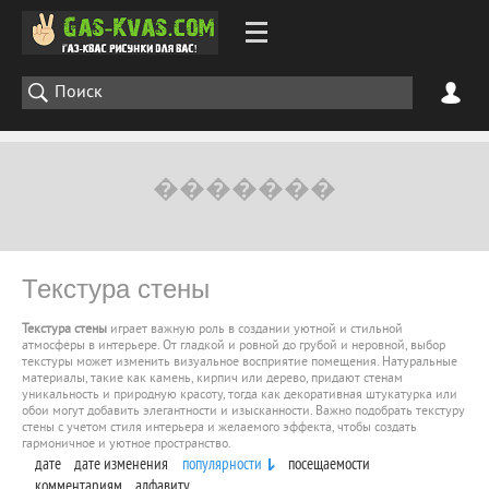
Текстура стены
Текстура стены
играет важную роль в создании уютной и стильной
атмосферы в интерьере. От гладкой и ровной до грубой и неровной, выбор
текстуры может изменить визуальное восприятие помещения. Натуральные
материалы, такие как камень, кирпич или дерево, придают стенам
уникальность и природную красоту, тогда как декоративная штукатурка или
обои могут добавить элегантности и изысканности. Важно подобрать текстуру
стены с учетом стиля интерьера и желаемого эффекта, чтобы создать
гармоничное и уютное пространство.
дате
дате изменения
популярности
посещаемости
комментариям
алфавиту