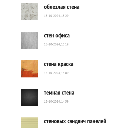
0
облезлая стена
15-10-2024, 15:29
107
0
стен офиса
15-10-2024, 15:19
157
0
стена краска
15-10-2024, 15:09
62
0
темная стена
15-10-2024, 14:59
62
0
стеновых сэндвич панелей