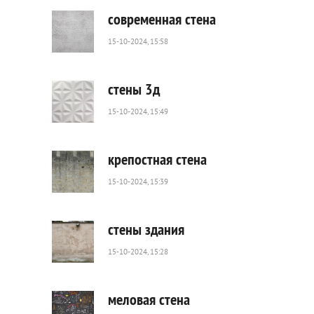
0
современная стена
15-10-2024, 15:58
33
0
стены 3д
15-10-2024, 15:49
43
0
крепостная стена
15-10-2024, 15:39
98
0
стены здания
15-10-2024, 15:28
70
0
меловая стена